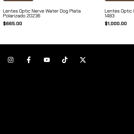
Lentes Optic Nerve Water Dog Plata
Lentes Optic 
Polarizado 20236
1483
$665.00
$1,000.00