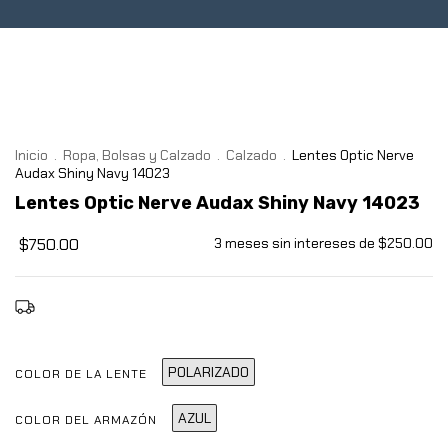
ntes
0
Inicio
.
Ropa, Bolsas y Calzado
.
Calzado
.
Lentes Optic Nerve
Audax Shiny Navy 14023
Lentes Optic Nerve Audax Shiny Navy 14023
$750.00
3
meses sin intereses de
$250.00
Envío gratis
POLARIZADO
COLOR DE LA LENTE
AZUL
COLOR DEL ARMAZÓN