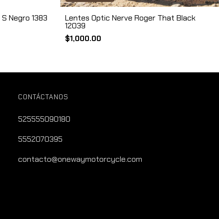
 S Negro 1383
Lentes Optic Nerve Roger That Black
12039
$1,000.00
CONTÁCTANOS
525555090180
5552070395
contacto@onewaymotorcycle.com