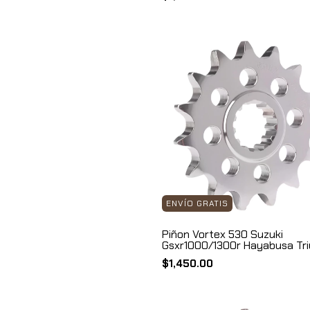
ENVÍO GRATIS
Piñon Vortex 530 Suzuki
Gsxr1000/1300r Hayabusa Tr
3520
$1,450.00