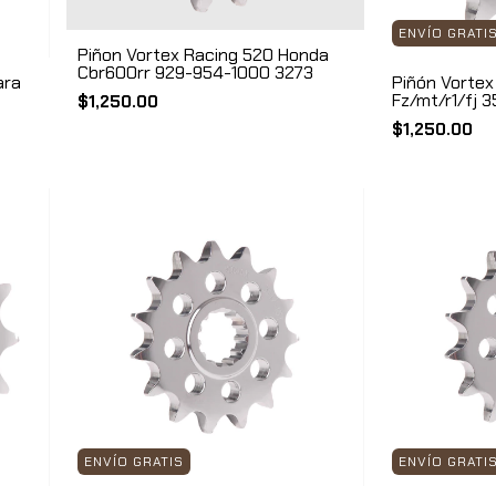
ENVÍO GRATI
Piñon Vortex Racing 520 Honda
Cbr600rr 929-954-1000 3273
ara
Piñón Vortex
Fz/mt/r1/fj 3
$1,250.00
$1,250.00
ENVÍO GRATIS
ENVÍO GRATI