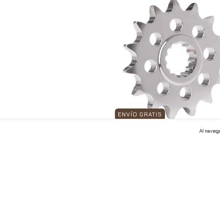
ENVÍO GRATIS
Al navega
Piñón Vortex Paso 520 Para
S1000rr 09-18 3258
$1,250.00