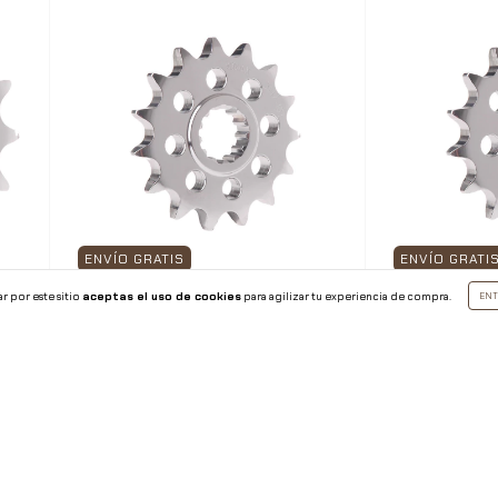
ENVÍO GRATIS
ENVÍO GRATI
r por este sitio
aceptas el uso de cookies
para agilizar tu experiencia de compra.
ENT
 Bmw
Piñon Vortex Paso 520 Para
Piñon Vorte
Suzuk Rm-z450 Hondacr500r
Mokey/grom 
3255-13
14
$1,150.00
$1,150.00