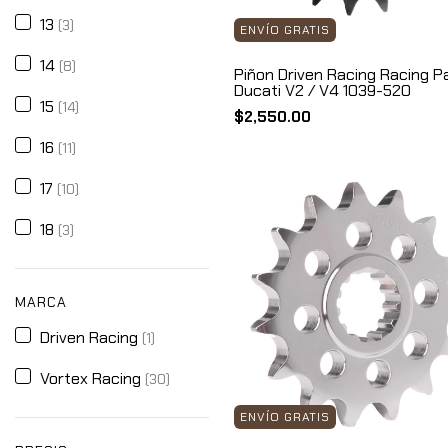
13
(3)
ENVÍO GRATIS
14
(8)
Piñon Driven Racing Racing P
Ducati V2 / V4 1039-520
15
(14)
$2,550.00
16
(11)
17
(10)
18
(3)
MARCA
Driven Racing
(1)
Vortex Racing
(30)
ENVÍO GRATIS