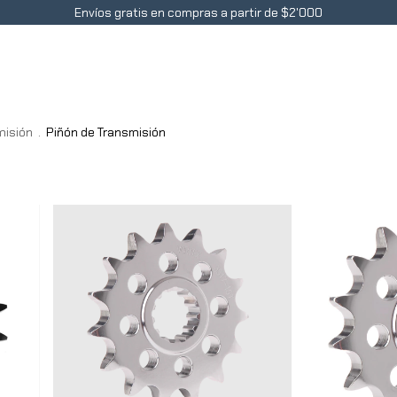
Envíos gratis en compras a partir de $2'000
Accesorios
Contacto
Blog
Preguntas Frecue
misión
.
Piñón de Transmisión