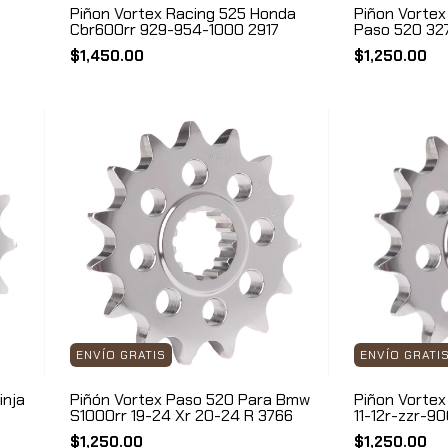
Piñon Vortex Racing 525 Honda
Piñon Vorte
Cbr600rr 929-954-1000 2917
Paso 520 32
$1,450.00
$1,250.00
ENVÍO GRATIS
ENVÍO GRATI
inja
Piñón Vortex Paso 520 Para Bmw
Piñon Vortex
S1000rr 19-24 Xr 20-24 R 3766
11-12r-zzr-9
$1,250.00
$1,250.00