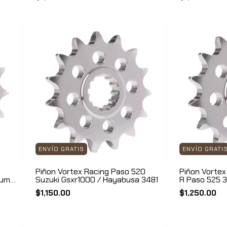
ENVÍO GRATIS
ENVÍO GRATI
Piñon Vortex Racing Paso 520
Piñon Vortex
iump
Suzuki Gsxr1000 / Hayabusa 3481
R Paso 525 
$1,150.00
$1,250.00