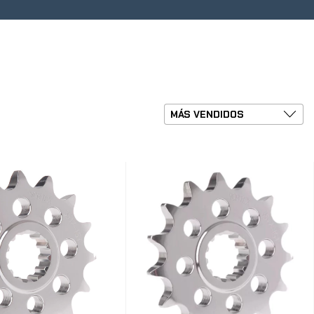
ntes
0