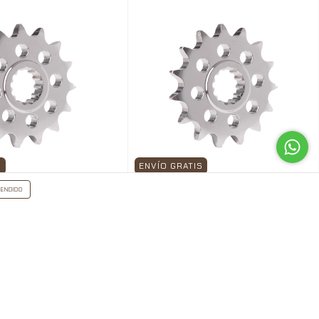
S
ENVÍO GRATIS
ENDIDO
x Paso 420 Honda
Piñon Vortex Kawa Ninja
125 Ohvale Gp 3264-
250r/300r/z400/500 Xr600 415
3293
$1,250.00