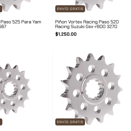
S
ENVÍO GRATIS
 Paso 525 Para Yam
Piñon Vortex Racing Paso 520
567
Racing Suzuki Gsx-r600 3270
$1,250.00
S
ENVÍO GRATIS