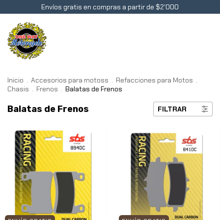
Envíos gratis en compras a partir de $2'000
0
Inicio
.
Accesorios para motoss
.
Refacciones para Motos
.
Chasis
.
Frenos
.
Balatas de Frenos
Balatas de Frenos
FILTRAR