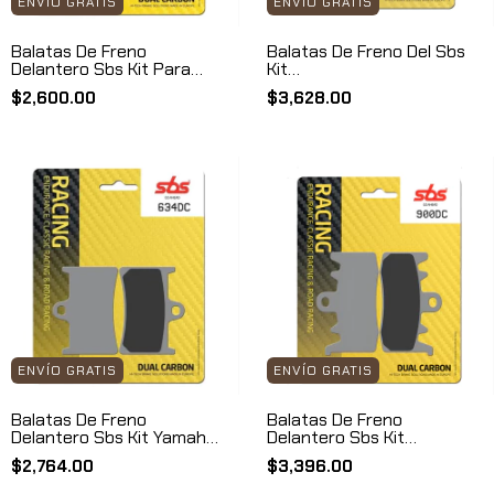
ENVÍO GRATIS
ENVÍO GRATIS
Balatas De Freno
Balatas De Freno Del Sbs
Delantero Sbs Kit Para
Kit
Kawasaki 636 B894dc
Suz/ktm/hus/kawa/apr/duc
$2,600.00
$3,628.00
B841dc
ENVÍO GRATIS
ENVÍO GRATIS
Balatas De Freno
Balatas De Freno
Delantero Sbs Kit Yamaha
Delantero Sbs Kit
R6 R1 Mt10 B634dc
V2/multiestrada/xr
$2,764.00
$3,396.00
B900dc