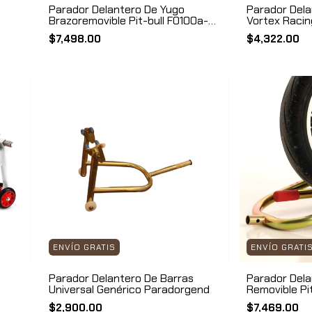
Parador Delantero De Yugo
Parador Dela
Brazoremovible Pit-bull F0100a-
Vortex Racin
000
$7,498.00
$4,322.00
ENVÍO GRATIS
ENVÍO GRATI
Parador Delantero De Barras
Parador Dela
Universal Genérico Paradorgend
Removible Pi
$2,900.00
$7,469.00