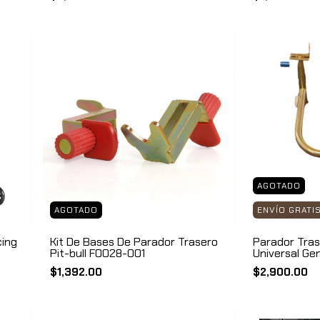
AGOTADO
AGOTADO
ENVÍO GRATI
cing
Kit De Bases De Parador Trasero
Parador Tras
Pit-bull F0028-001
Universal Ge
$1,392.00
$2,900.00