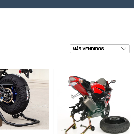
ntes
0
S