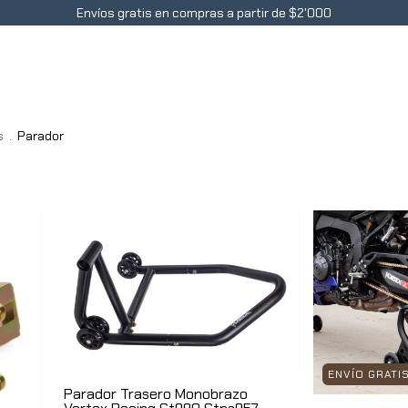
Envíos gratis en compras a partir de $2'000
Accesorios
Contacto
Blog
Preguntas Frecue
s
.
Parador
ENVÍO GRATI
Parador Trasero Monobrazo