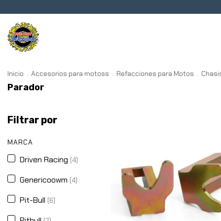
Transmisión
Chasis
Frenos
Inicio
.
Accesorios para motoss
.
Refacciones para Motos
.
Chasi
Parador
Filtrar por
MARCA
Driven Racing
(4)
Genericoowm
(4)
Pit-Bull
(6)
Pitbull
(2)