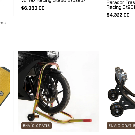
Vortex Racing St980 Stps957
Parador Tras
Racing St901
$6,980.00
$4,322.00
ero
ENVÍO GRATIS
ENVÍO GRATI