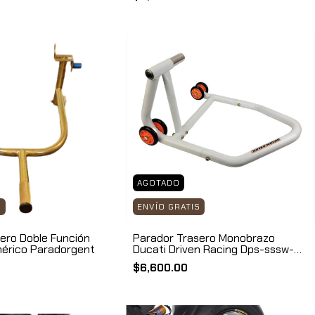
AGOTADO
S
ENVÍO GRATIS
ero Doble Función
Parador Trasero Monobrazo
nérico Paradorgent
Ducati Driven Racing Dps-sssw-
du1
$6,600.00