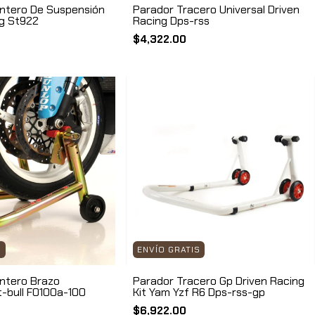
ntero De Suspensión
Parador Tracero Universal Driven
g St922
Racing Dps-rss
$4,322.00
S
ENVÍO GRATIS
ntero Brazo
Parador Tracero Gp Driven Racing
t-bull F0100a-100
Kit Yam Yzf R6 Dps-rss-gp
$6,922.00