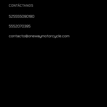
CONTÁCTANOS
525555090180
5552070395
contacto@onewaymotorcycle.com