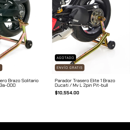
AGOTADO
S
ENVÍO GRATIS
ero Brazo Solitario
Parador Trasero Elite 1 Brazo
43a-000
Ducati / Mv L 2pin Pit-bull
$10,554.00