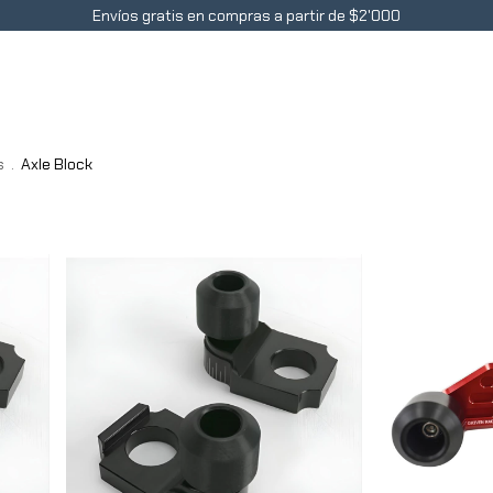
Envíos gratis en compras a partir de $2'000
Accesorios
Contacto
Blog
Preguntas Frecue
s
.
Axle Block