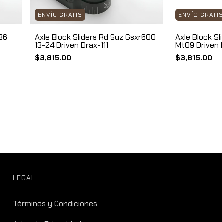
ENVÍO GRATIS
ENVÍO GRATI
636
Axle Block Sliders Rd Suz Gsxr600
Axle Block Sl
4
13-24 Driven Drax-111
Mt09 Driven 
$3,815.00
$3,815.00
LEGAL
Términos y Condiciones