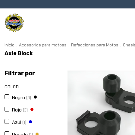
Transmisión
Chasis
Frenos
Inicio
.
Accesorios para motoss
.
Refacciones para Motos
.
Chasi
Axle Block
Filtrar por
COLOR
Negro
(3)
Rojo
(3)
Azul
(1)
Dorado
(1)