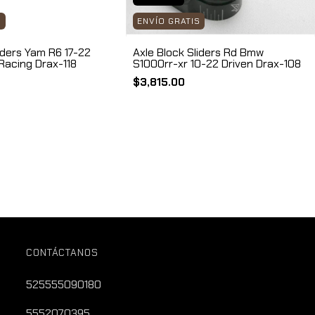
S
ENVÍO GRATIS
iders Yam R6 17-22
Axle Block Sliders Rd Bmw
Racing Drax-118
S1000rr-xr 10-22 Driven Drax-108
$3,815.00
CONTÁCTANOS
525555090180
5552070395