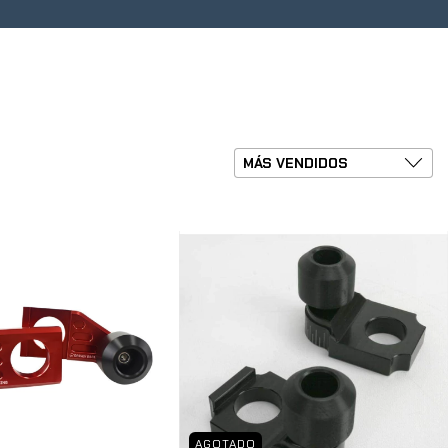
ntes
0
AGOTADO